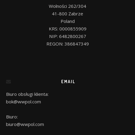
Wolności 262/304

41-800 Zabrze

Poland

KRS: 0000855909

NIP: 6482800267

EMAIL
Biuro obsługi klienta:
bok@wwpol.com
Biuro:
biuro@wwpol.com