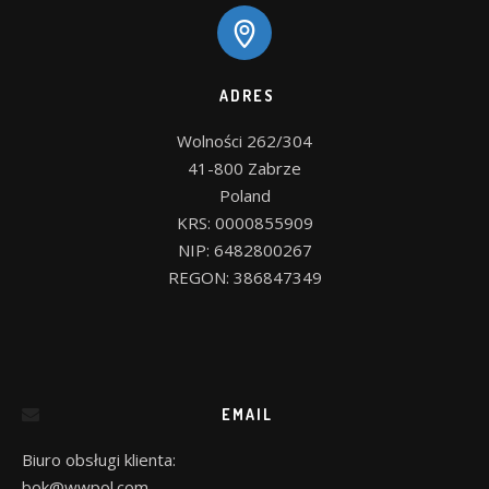
ADRES
Wolności 262/304

41-800 Zabrze

Poland

KRS: 0000855909

NIP: 6482800267

EMAIL
Biuro obsługi klienta:
bok@wwpol.com