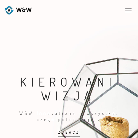
KIEROWANI
WIZJĄ
W&W Innovations — wszystko,
czego potrzebujesz
ZOBACZ